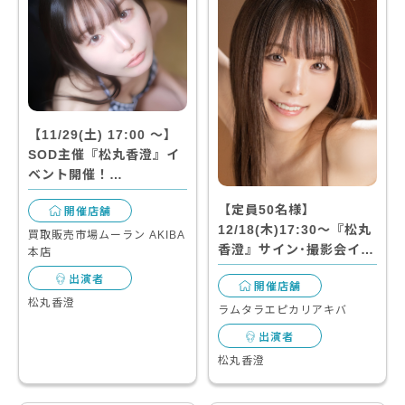
【11/29(土) 17:00 〜】
SOD主催『松丸香澄』イ
ベント開催！…
【定員50名様】
開催店舗
12/18(木)17:30～『松丸
買取販売市場ムーラン AKIBA
香澄』サイン･撮影会イ…
本店
出演者
開催店舗
松丸香澄
ラムタラエピカリアキバ
出演者
松丸香澄