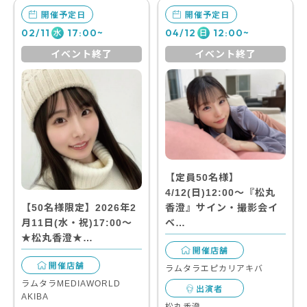
開催予定日
開催予定日
02/11
17:00~
04/12
12:00~
水
日
イベント終了
イベント終了
【定員50名様】
4/12(日)12:00～『松丸
【50名様限定】2026年2
香澄』サイン・撮影会イ
月11日(水・祝)17:00～
ベ…
★松丸香澄★…
開催店舗
開催店舗
ラムタラエピカリアキバ
ラムタラMEDIAWORLD
出演者
AKIBA