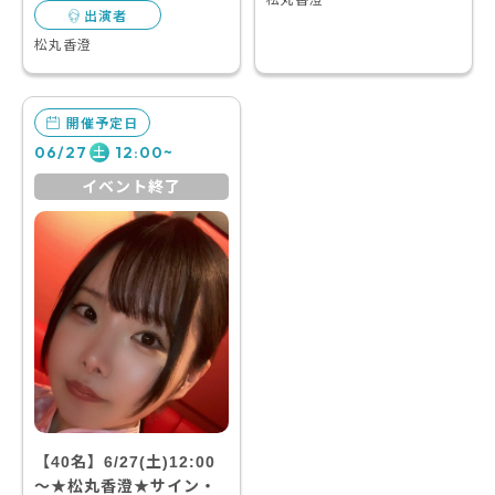
松丸香澄
出演者
松丸香澄
開催予定日
06/27
12:00~
土
イベント終了
【40名】6/27(土)12:00
～★松丸香澄★サイン・