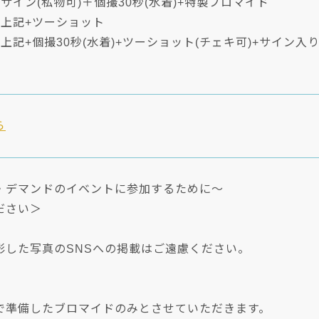
サイン(私物可)＋個撮30秒(水着)+特製ブロマイド
】上記+ツーショット
上記+個撮30秒(水着)+ツーショット(チェキ可)+サイン入
ら
・デマンドのイベントに参加するために～
ださい＞
影した写真のSNSへの掲載はご遠慮ください。
で準備したブロマイドのみとさせていただきます。