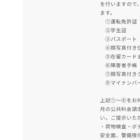
を行いますので
ます。
①運転免許証
②学生証
③パスポート
④顔写真付き住
⑤在留カードま
⑥障害者手帳
⑦顔写真付きク
⑧マイナンバ
上記①～⑧をお
月の公共料金請
い。ご提示いた
・荷物検査・ボ
安全面、警備強