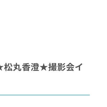
～ ★松丸香澄★撮影会イ