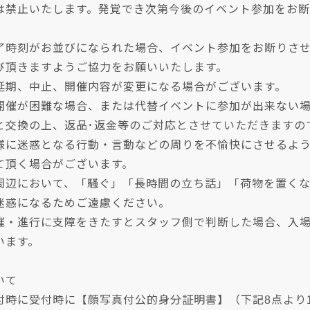
は禁止いたします。発覚でき次第今後のイベント参加をお
了時刻がお並びになられた場合、イベント参加をお断りさ
び頂きますようご協力をお願いいたします。
延期、中止、開催内容が変更になる場合がございます。
開催が困難な場合、または代替イベントに参加が出来ない
と交換の上、返品･返金等のご対応とさせていただきますの
様に迷惑となる行動・言動などの周りを不愉快にさせるよ
て頂く場合がございます。
周辺において、「騒ぐ」「長時間の立ち話」「荷物を置く
迷惑になるためご遠慮ください。
催・進行に支障をきたすとスタッフ側で判断した場合、入
います。
いて
付時に受付時に【顔写真付公的身分証明書】（下記8点より