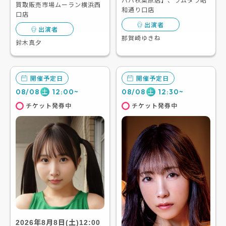
ババ秋葉原店】、ラムタラ昭
買取販売市場ムーラン横浜西
和通り口店
口店
出演者
出演者
那賀崎ゆきね
鈴木真夕
開催予定日
開催予定日
08/08
12:00~
08/08
12:30~
土
土
チケット発券中
チケット発券中
2026年8月8日(土)12:00