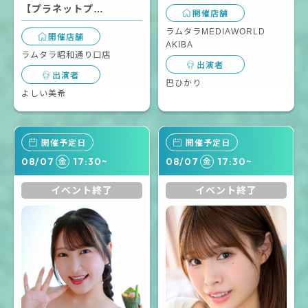
【プラネットプ…
開催店舗
ラムタラMEDIAWORLD
開催店舗
AKIBA
ラムタラ昭和通り口店
出演者
出演者
巴ひかり
よしい美希
開催予定日
開催予定日
08/07
17:30~
08/07
17:30~
金
金
イベント終了
イベント終了