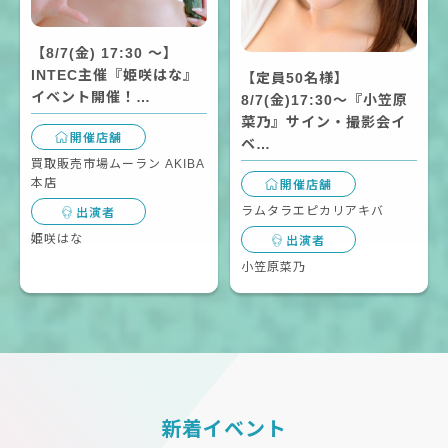
【8/7(金) 17:30 〜】
INTEC主催『姫咲はな』
【定員50名様】
イベント開催！…
8/7(金)17:30～『小笠原
菜乃』サイン・撮影会イ
開催店舗
ベ…
買取販売市場ムーラン AKIBA
本店
開催店舗
ラムタラエピカリアキバ
出演者
姫咲はな
出演者
小笠原菜乃
新着イベント