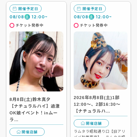
開催予定日
開催予定日
08/08
12:00~
08/08
12:00~
土
土
チケット発券中
チケット発券中
2026年8月8日(土)1部
8月8日(土)鈴木真夕
12:00～、2部16:30～
【ナチュラルハイ】過激
【ナチュラルハ…
OK娘イベント！inムー
ラ…
開催店舗
ラムタラ昭和通り口【旧アリ
開催店舗