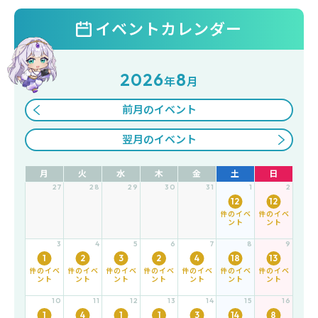
イベントカレンダー
2026
8
年
月
前月のイベント
翌月のイベント
月
火
水
木
金
土
日
27
28
29
30
31
1
2
12
12
件のイベ
件のイベ
ント
ント
3
4
5
6
7
8
9
1
2
3
2
4
18
13
件のイベ
件のイベ
件のイベ
件のイベ
件のイベ
件のイベ
件のイベ
ント
ント
ント
ント
ント
ント
ント
10
11
12
13
14
15
16
1
4
1
1
3
14
8