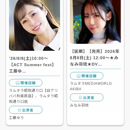
【延期】【完売】2026年
8月8日(土) 12:00～★み
’26/8/8(土)10:00～
なみ羽琉★DV…
【ACT Summer fest】
工藤ゆ…
開催店舗
開催店舗
ラムタラMEDIAWORLD
AKIBA
ラムタラ昭和通り口【旧アリ
ババ秋葉原店】、ラムタラ昭
出演者
和通り口店
みなみ羽琉
出演者
工藤ゆり