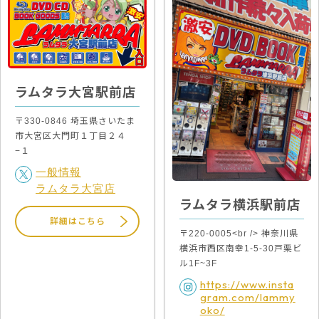
ラムタラ大宮駅前店
〒330-0846 埼玉県さいたま
市大宮区大門町１丁目２４
−１
一般情報
ラムタラ大宮店
ラムタラ横浜駅前店
詳細はこちら
〒220-0005<br /> 神奈川県
横浜市西区南幸1-5-30戸栗ビ
ル1F~3F
https://www.insta
gram.com/lammy
oko/