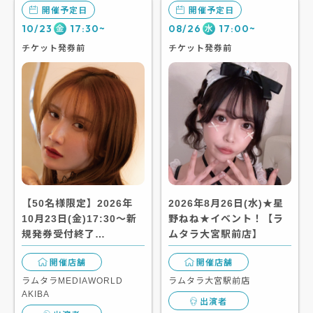
開催予定日
開催予定日
10/23
17:30~
08/26
17:00~
金
水
チケット発券前
チケット発券前
【50名様限定】2026年
2026年8月26日(水)★星
10月23日(金)17:30～新
野ねね★イベント！【ラ
規発券受付終了…
ムタラ大宮駅前店】
開催店舗
開催店舗
ラムタラMEDIAWORLD
ラムタラ大宮駅前店
AKIBA
出演者