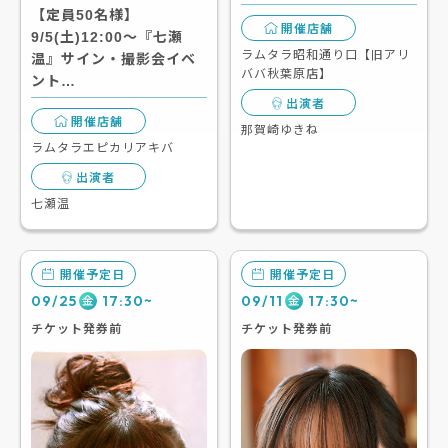
【定員50名様】
開催店舗
9/5(土)12:00～『七瀬
ラムタラ昭和通り口【旧アリ
温』サイン・撮影会イベ
ババ秋葉原店】
ント…
出演者
開催店舗
那賀崎ゆきね
ラムタラエピカリアキバ
出演者
七瀬温
開催予定日
開催予定日
09/25
17:30~
09/11
17:30~
金
金
チケット発券前
チケット発券前