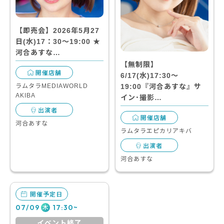
【即売会】2026年5月27
日(水)17：30～19:00 ★
河合あすな…
【無制限】
開催店舗
6/17(水)17:30～
ラムタラMEDIAWORLD
19:00『河合あすな』サ
AKIBA
イン･撮影…
出演者
開催店舗
河合あすな
ラムタラエピカリアキバ
出演者
河合あすな
開催予定日
07/09
17:30~
木
イベント終了