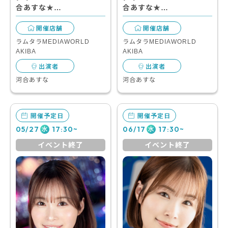
合あすな★…
合あすな★…
開催店舗
開催店舗
ラムタラMEDIAWORLD
ラムタラMEDIAWORLD
AKIBA
AKIBA
出演者
出演者
河合あすな
河合あすな
開催予定日
開催予定日
05/27
17:30~
06/17
17:30~
水
水
イベント終了
イベント終了