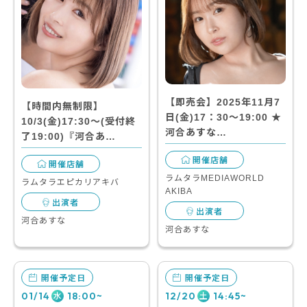
【即売会】2025年11月7
【時間内無制限】
日(金)17：30～19:00 ★
10/3(金)17:30～(受付終
河合あすな…
了19:00)『河合あ…
開催店舗
開催店舗
ラムタラMEDIAWORLD
ラムタラエピカリアキバ
AKIBA
出演者
出演者
河合あすな
河合あすな
開催予定日
開催予定日
01/14
18:00~
12/20
14:45~
水
土