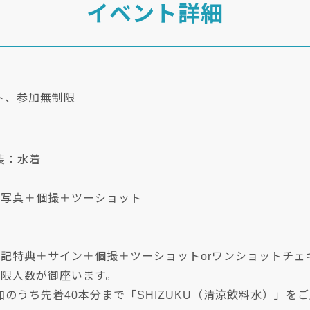
イベント詳細
ト、参加無制限
装：水着
生写真＋個撮＋ツーショット
上記特典＋サイン＋個撮＋ツーショットorワンショットチェ
制限人数が御座います。
のうち先着40本分まで「SHIZUKU（清涼飲料水）」を