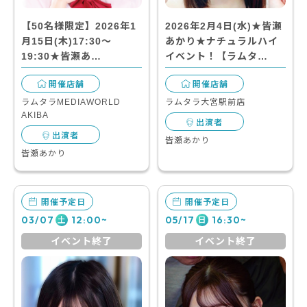
【50名様限定】2026年1
2026年2月4日(水)★皆瀬
月15日(木)17:30～
あかり★ナチュラルハイ
19:30★皆瀬あ…
イベント！【ラムタ…
開催店舗
開催店舗
ラムタラMEDIAWORLD
ラムタラ大宮駅前店
AKIBA
出演者
出演者
皆瀬あかり
皆瀬あかり
開催予定日
開催予定日
03/07
12:00~
05/17
16:30~
土
日
イベント終了
イベント終了