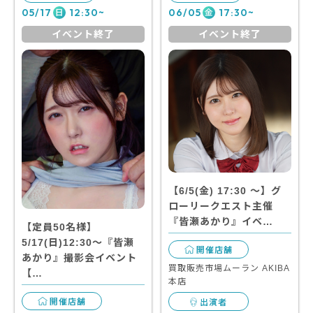
05/17
12:30~
06/05
17:30~
日
金
イベント終了
イベント終了
【6/5(金) 17:30 〜】グ
ローリークエスト主催
『皆瀬あかり』イベ…
【定員50名様】
5/17(日)12:30～『皆瀬
開催店舗
あかり』撮影会イベント
買取販売市場ムーラン AKIBA
【…
本店
開催店舗
出演者