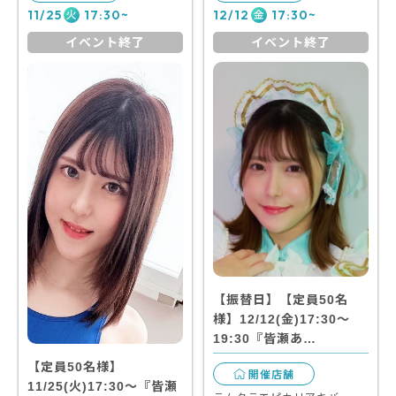
11/25
17:30~
12/12
17:30~
火
金
イベント終了
イベント終了
【振替日】【定員50名
様】12/12(金)17:30～
19:30『皆瀬あ…
【定員50名様】
開催店舗
11/25(火)17:30～『皆瀬