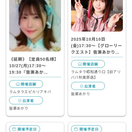
2025年10月10日
(金)17:30～【グローリー
クエスト】皆瀬あかり…
《延期》【定員50名様】
開催店舗
10/27(月)17:30～
ラムタラ昭和通り口【旧アリ
19:30『皆瀬あか…
ババ秋葉原店】
開催店舗
出演者
ラムタラエピカリアキバ
皆瀬あかり
出演者
皆瀬あかり
開催予定日
開催予定日