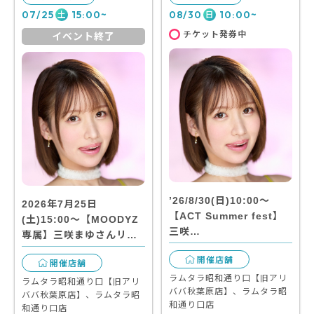
07/25
15:00~
08/30
10:00~
土
日
チケット発券中
イベント終了
’26/8/30(日)10:00～
2026年7月25日
【ACT Summer fest】
(土)15:00～【MOODYZ
三咲…
専属】三咲まゆさんリ…
開催店舗
開催店舗
ラムタラ昭和通り口【旧アリ
ラムタラ昭和通り口【旧アリ
ババ秋葉原店】、ラムタラ昭
ババ秋葉原店】、ラムタラ昭
和通り口店
和通り口店