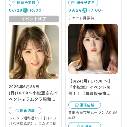
開催予定日
開催予定日
06/28
16:00~
08/24
17:00~
日
月
チケット発券前
イベント終了
【8/24(月) 17:00 〜】
2026年6月28日
『⼩松空』イベント開
(日)16:00～小松空さんイ
催！！【買取販売市…
ベントinラムタラ昭和…
開催店舗
開催店舗
買取販売市場ムーラン AKIBA
本店
ラムタラ昭和通り口【旧アリ
ババ秋葉原店】、ラムタラ昭
出演者