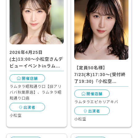
2026年4月25日
(土)13:00～小松空さんデ
ビューイベントinラム…
【定員50名様】
7/23(木)17:30～(受付終
開催店舗
了19:30)『小松空…
ラムタラ昭和通り口【旧アリ
ババ秋葉原店】、ラムタラ昭
開催店舗
和通り口店
ラムタラエピカリアキバ
出演者
出演者
小松空
小松空