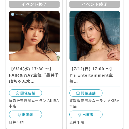
イベント終了
イベント終了
【6/24(水) 17:30 〜】
【7/12(日) 17:00 〜】
FAIR＆WAY主催『奥井千
Y’s Entertainment主
晴ちゃん水…
催…
開催店舗
開催店舗
買取販売市場ムーラン AKIBA
買取販売市場ムーラン AKIBA
本店
本店
出演者
出演者
奥井千晴
奥井千晴