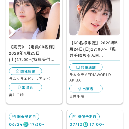
【60名様限定】2026年5
《完売》【定員60名様】
月24日(日)17:00～『奥
2026年4月25日
井千晴ちゃんM…
(土)17:00~(特典受付…
開催店舗
開催店舗
ラムタラMEDIAWORLD
ラムタラエピカリアキバ
AKIBA
出演者
出演者
奥井千晴
奥井千晴
開催予定日
開催予定日
06/24
17:30~
07/12
17:00~
水
日