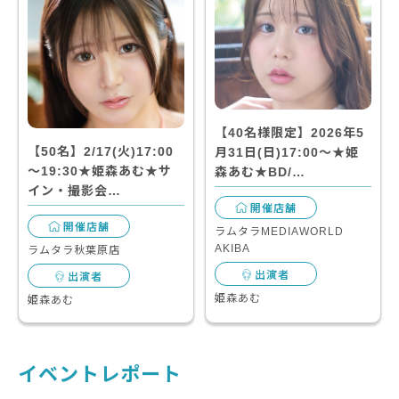
【40名様限定】2026年5
【50名】2/17(火)17:00
月31日(日)17:00～★姫
～19:30★姫森あむ★サ
森あむ★BD/…
イン・撮影会…
開催店舗
開催店舗
ラムタラMEDIAWORLD
AKIBA
ラムタラ秋葉原店
出演者
出演者
姫森あむ
姫森あむ
イベントレポート