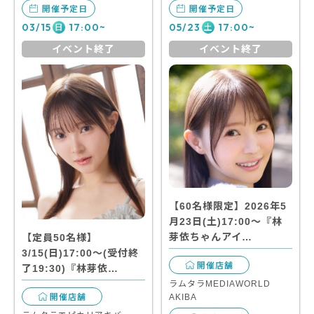
開催予定日
開催予定日
03/15
17:00~
05/23
17:00~
日
土
イベント終了
イベント終了
【60名様限定】2026年5
月23日(土)17:00～『林
芽依ちゃんアイ…
【定員50名様】
3/15(日)17:00～(受付終
開催店舗
了19:30)『林芽依…
ラムタラMEDIAWORLD
AKIBA
開催店舗