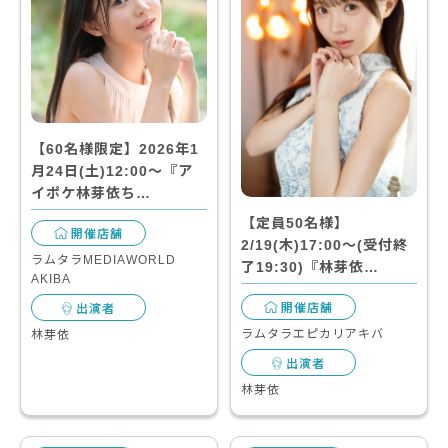
【60名様限定】2026年1
月24日(土)12:00～『ア
イポケ林芽依ち…
【定員50名様】
開催店舗
2/19(木)17:00～(受付終
ラムタラMEDIAWORLD
了19:30)『林芽依…
AKIBA
開催店舗
出演者
ラムタラエピカリアキバ
林芽依
出演者
林芽依