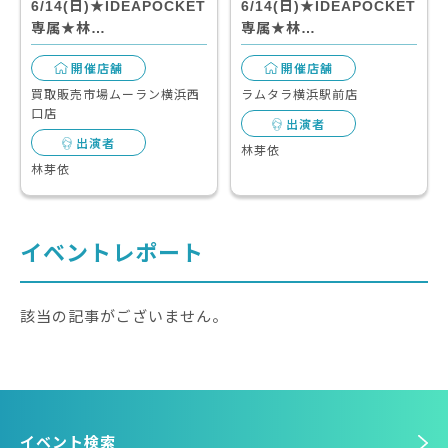
6/14(日)★IDEAPOCKET
6/14(日)★IDEAPOCKET
専属★林…
専属★林…
開催店舗
開催店舗
買取販売市場ムーラン横浜西
ラムタラ横浜駅前店
口店
出演者
出演者
林芽依
林芽依
イベントレポート
該当の記事がございません。
イベント検索