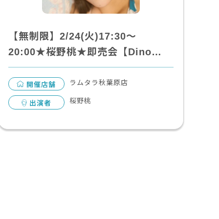
【無制限】2/24(火)17:30～
20:00★桜野桃★即売会【Dino…
ラムタラ秋葉原店
開催店舗
桜野桃
出演者