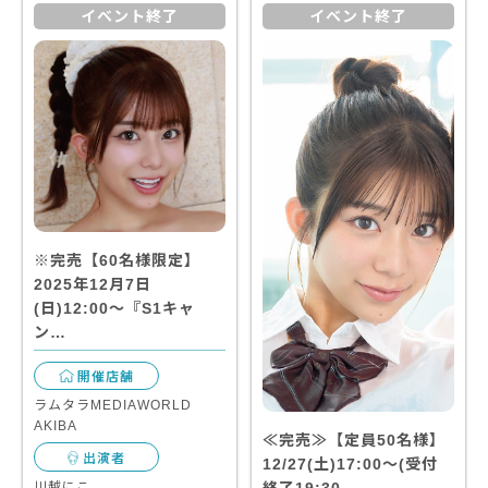
イベント終了
イベント終了
※完売【60名様限定】
2025年12月7日
(日)12:00～『S1キャ
ン…
開催店舗
ラムタラMEDIAWORLD
AKIBA
≪完売≫【定員50名様】
出演者
12/27(土)17:00～(受付
川越にこ