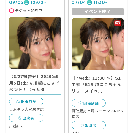
09/05
12:00~
07/04
11:30~
土
土
チケット発券中
イベント終了
【6/27振替分】2026年9
【7/4(土) 11:30 〜】S1
月5日(土)★川越にこ★イ
主催『S1川越にこちゃん
ベント！【ラムタ…
リリースイベ…
開催店舗
開催店舗
ラムタラ大宮駅前店
買取販売市場ムーラン AKIBA
本店
出演者
出演者
川越にこ