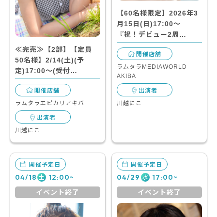
【60名様限定】2026年3
月15日(日)17:00～
『祝！デビュー2周…
≪完売≫【2部】【定員
開催店舗
50名様】2/14(土)(予
ラムタラMEDIAWORLD
定)17:00～(受付…
AKIBA
開催店舗
出演者
ラムタラエピカリアキバ
川越にこ
出演者
川越にこ
開催予定日
開催予定日
04/18
12:00~
04/29
17:00~
土
水
イベント終了
イベント終了