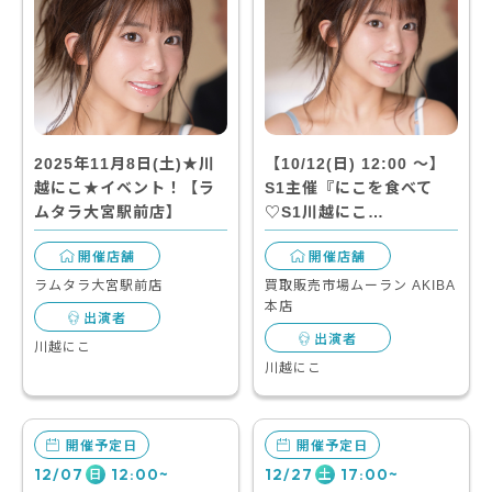
2025年11月8日(土)★川
【10/12(日) 12:00 〜】
越にこ★イベント！【ラ
S1主催『にこを食べて
ムタラ大宮駅前店】
♡S1川越にこ…
開催店舗
開催店舗
ラムタラ大宮駅前店
買取販売市場ムーラン AKIBA
本店
出演者
出演者
川越にこ
川越にこ
開催予定日
開催予定日
12/07
12:00~
12/27
17:00~
日
土