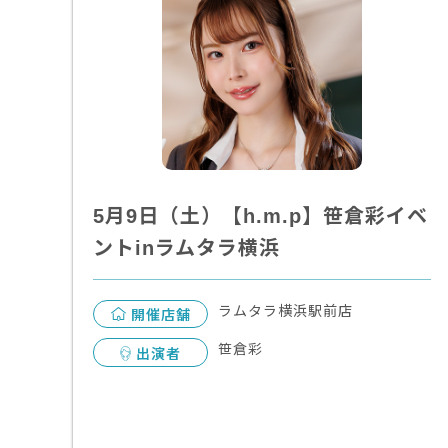
5月9日（土）【h.m.p】笹倉彩イベ
ントinラムタラ横浜
ラムタラ横浜駅前店
開催店舗
笹倉彩
出演者