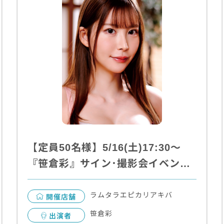
【定員50名様】5/16(土)17:30～
『笹倉彩』サイン･撮影会イベン…
ラムタラエピカリアキバ
開催店舗
笹倉彩
出演者