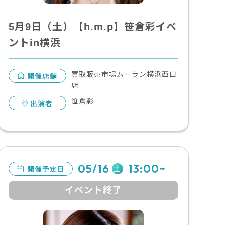
5月9日（土）【h.m.p】笹倉彩イベ
ントin横浜
買取販売市場ムーラン横浜西口
開催店舗
店
笹倉彩
出演者
05/16
13:00~
土
開催予定日
イベント終了