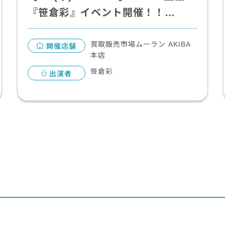
『笹倉彩』イベント開催！！…
買取販売市場ムーラン AKIBA
開催店舗
本店
笹倉彩
出演者