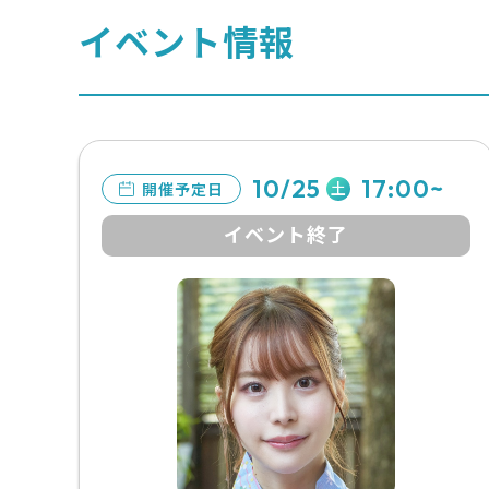
イベント情報
10/25
17:00~
土
開催予定日
イベント終了