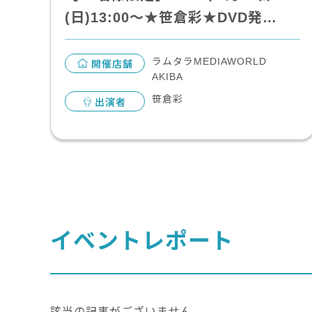
(日)13:00～★笹倉彩★DVD発…
ラムタラMEDIAWORLD
開催店舗
AKIBA
笹倉彩
出演者
イベントレポート
該当の記事がございません。