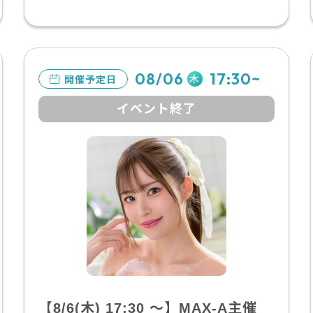
08/06
17:30~
木
開催予定日
イベント終了
【8/6(木) 17:30 〜】MAX-A主催