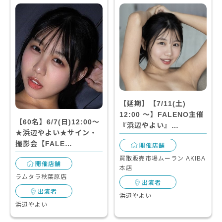
【延期】【7/11(土)
12:00 〜】FALENO主催
【60名】6/7(日)12:00～
『浜辺やよい』…
★浜辺やよい★サイン・
撮影会【FALE…
開催店舗
買取販売市場ムーラン AKIBA
開催店舗
本店
ラムタラ秋葉原店
出演者
出演者
浜辺やよい
浜辺やよい