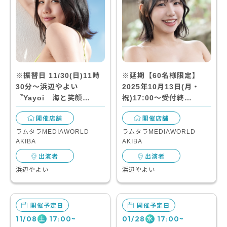
※振替日 11/30(日)11時
※延期【60名様限定】
30分～浜辺やよい
2025年10月13日(月・
『Yayoi 海と笑顔…
祝)17:00～受付終…
開催店舗
開催店舗
ラムタラMEDIAWORLD
ラムタラMEDIAWORLD
AKIBA
AKIBA
出演者
出演者
浜辺やよい
浜辺やよい
開催予定日
開催予定日
11/08
17:00~
01/28
17:00~
土
水