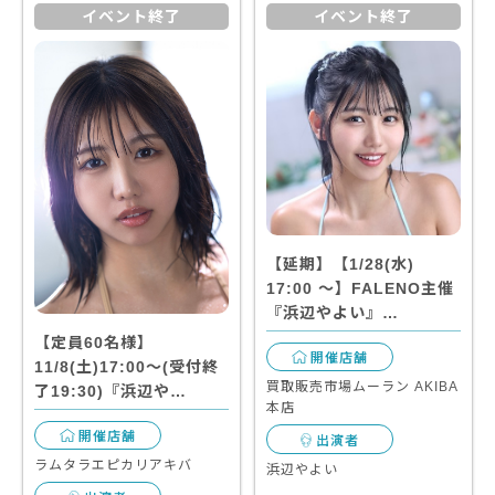
イベント終了
イベント終了
【延期】【1/28(水)
17:00 〜】FALENO主催
『浜辺やよい』…
【定員60名様】
開催店舗
11/8(土)17:00～(受付終
買取販売市場ムーラン AKIBA
了19:30)『浜辺や…
本店
開催店舗
出演者
ラムタラエピカリアキバ
浜辺やよい