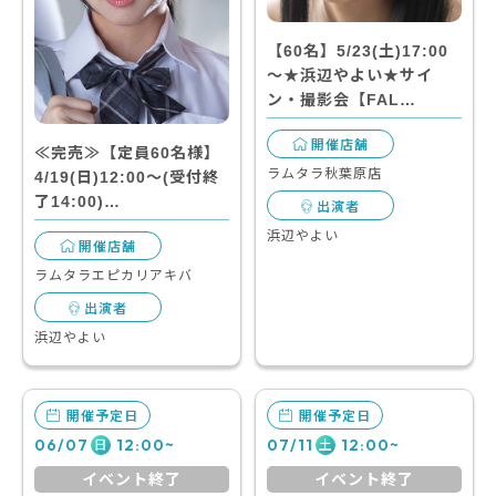
【60名】5/23(土)17:00
～★浜辺やよい★サイ
ン・撮影会【FAL…
開催店舗
≪完売≫【定員60名様】
ラムタラ秋葉原店
4/19(日)12:00～(受付終
了14:00)…
出演者
浜辺やよい
開催店舗
ラムタラエピカリアキバ
出演者
浜辺やよい
開催予定日
開催予定日
06/07
12:00~
07/11
12:00~
日
土
イベント終了
イベント終了