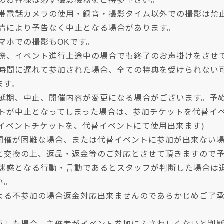
加のお客様は必ず撮影機器をご持参下さい。
携帯電話カメラの使用・録音・撮影タイム以外での撮影は禁
事情により予告なく中止となる場合があります。
マホでの撮影もOKです。
の際、イベント進行上途中の場合でも終了のお声掛けをさせ
始時間に遅れて参加された場合、全ての特典を受けられない
ます。
り延期、中止、開催内容が変更になる場合がございます。予
ントが中止となってしまった場合は、参加チケットを代替イ
のイベントチケットを、代替イベントにて使用出来ます)
開催が困難な場合、または代替イベントに参加が出来ない
と交換の上、返品・返金等のご対応とさせて頂きますので
に迷惑となる行動・言動であるとスタッフが判断した場合は
い。
よる不参加の場合返金対応出来ませんのであらかじめご了