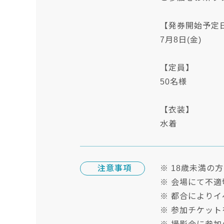
【発券開始予定
7月8日(金)
【定員】
50名様
【衣装】
水着
注意事項
※ 18歳未満の
※ 会場にて不
※ 都合により
※ 参加チケッ