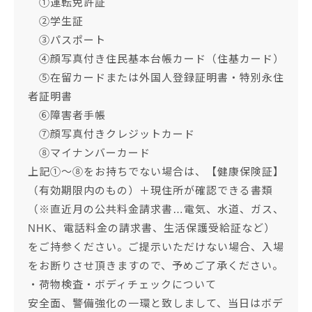
①運転免許証
②学生証
③パスポート
④顔写真付き住民基本台帳カード（住基カード）
⑤在留カードまたは外国人登録証明書・特別永住
者証明書
⑥障害者手帳
⑦顔写真付きクレジットカード
⑧マイナンバーカード
上記①～⑧をお持ちでない場合は、【健康保険証】
（有効期限内のもの）＋現住所が確認できる書類
（※直近月の公共料金請求書…電気、水道、ガス、
NHK、電話料金の請求書、生活保護受給証など）
をご持参ください。ご提示いただけない場合、入場
をお断りさせ頂きますので、予めご了承ください。
・荷物検査・ボディチェックについて
安全面、警備強化の一環と致しまして、当日はボデ