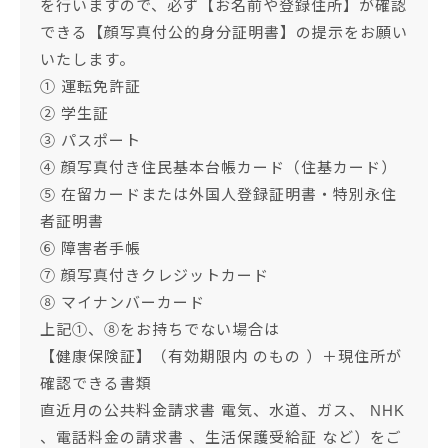
を行いますので、必ず【お名前や登録住所】が確認
できる【顔写真付公的身分証明書】の提示をお願い
いたします。
① 運転免許証
② 学生証
③ パスポート
④ 顔写真付き住民基本台帳カード（住基カード）
⑤ 在留カードまたは外国人登録証明書・特別永住
者証明書
⑥ 障害者手帳
⑦ 顔写真付きクレジットカード
⑧ マイナンバーカード
上記①、⑧をお持ちでない場合は
【健康保険証】（有効期限内 のもの ）＋現住所が
確認できる書類
直近月の公共料金請求書 電気、水道、ガス、 NHK
、電話料金の請求書 、生活保護受給証 など）をご