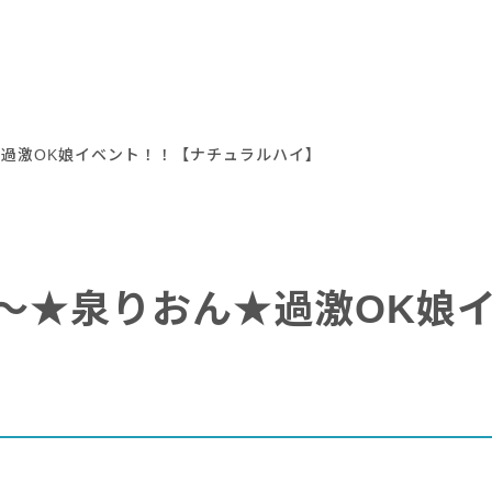
おん★過激OK娘イベント！！【ナチュラルハイ】
7:30～★泉りおん★過激O