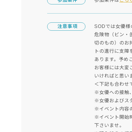
参加条件
参加条件は
こち
注意事項
SODでは女優
危険物（ビン・
切のもの）のお
トの進行に支障
あります。予め
お客様には大変
いければと思い
＜下記も合わせ
※女優への接触
※女優およびス
※イベント内容
※イベント開始
下さいませ。