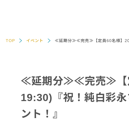
TOP
イベント
≪延期分≫≪完売≫【定員60名様】202
≪延期分≫≪完売≫【定員
19:30)『祝！純白
ント！』