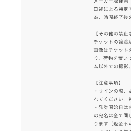
メーカー販促物
口述による特定
為、時間終了後
【その他の禁止
チケットの譲渡
画像はチケット
り、荷物を置い
ム以外での撮影
【注意事項】
・サインの際、
れてください。
・発券開始日は
の宛名は全て同
ります（返金不