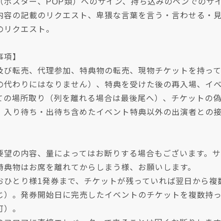
（ポスター、POP類）へのサイン、持ち込みのペンでのサ
内容の記載のリクエスト、卑猥な言葉を言う・言わせる・
のリクエスト。
事項】
及び転売、代理参加、特典物の転売、現物チケットを持って
の代わりにはなりません）、特典を受けた後の再入場、イ
ての場所取り（列を離れる場合は最後尾へ）、チケットの
、入り待ち・出待ち含めたイベント特典以外の出演者との
要望の内容、量によってはお断りする場合もございます。サ
特典物はお席を離れてからしまう様、お願いします。
おひとり様1発券まで、チケットが残っていれば翌日から複
じ）。発券開始日に完売したイベントのチケットを複数持っ
可）。