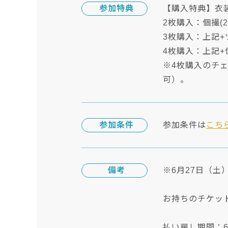
参加特典
【購入特典】衣
2枚購入：個撮(
3枚購入：上記+
4枚購入：上記+
※4枚購入のチ
可）。
参加条件
参加条件は
こち
備考
※6月27日（
お持ちのチケッ
払い戻し期間：6