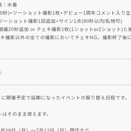
装：水着
20秒)+ツーショット撮影1枚+デビュー1周年コメント入り生
ツーショット撮影1回追加+サイン1点(90秒以内/私物可)
個撮20秒追加 or チェキ撮影1枚(1ショットor2ショット
ェキ撮影以外の全ての撮影においてチェキNG。撮影終了後
ら
土）に開催予定で延期になったイベントの振り替え日程です。
トはそのまま使えます。
月29日（月）～7月12日（日）閉店まで。