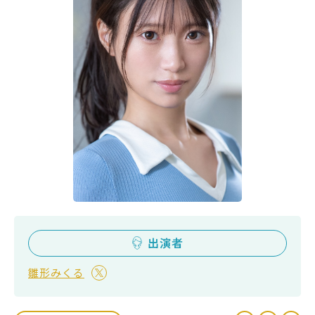
出演者
雛形みくる