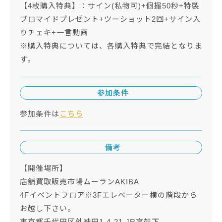
【4枚購入特典】：サイン(私物可)+個撮50秒+特製
ブロマイドプレゼント+ツーショット2回+サイン入
りチェキ+一言動画
※購入特典については、各購入特典で完結となりま
す。
参加条件
参加条件は
こちら
備考
【開催場所】
店舗買取販売市場ムーランAKIBA
4Fイベントフロア※3Fエレベーター横の階段から
お越し下さい。
東京都千代田区外神田1-4-21 JR高架下