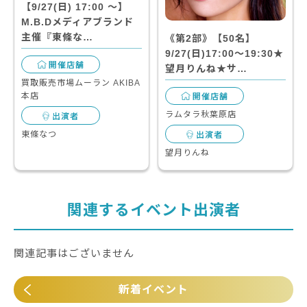
【9/27(日) 17:00 〜】
M.B.Dメディアブランド
主催『東條な…
《第2部》【50名】
9/27(日)17:00～19:30★
開催店舗
望月りんね★サ…
買取販売市場ムーラン AKIBA
本店
開催店舗
ラムタラ秋葉原店
出演者
東條なつ
出演者
望月りんね
関連するイベント出演者
関連記事はございません
新着イベント