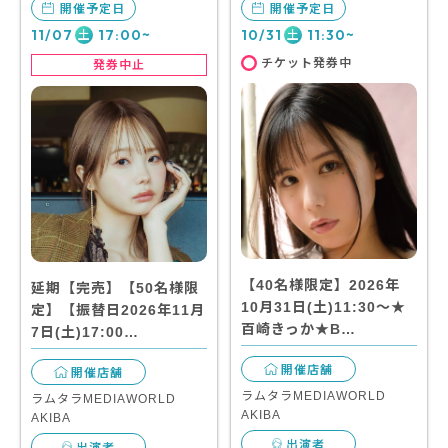
開催予定日
開催予定日
11/07
17:00~
10/31
11:30~
土
土
チケット発券中
発券中止
【40名様限定】2026年
延期【完売】【50名様限
10月31日(土)11:30～★
定】【振替日2026年11月
百崎きっか★B…
7日(土)17:00…
開催店舗
開催店舗
ラムタラMEDIAWORLD
ラムタラMEDIAWORLD
AKIBA
AKIBA
出演者
出演者