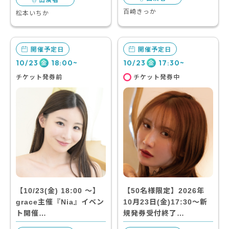
百崎きっか
松本いちか
開催予定日
開催予定日
10/23
18:00~
10/23
17:30~
金
金
チケット発券前
チケット発券中
【10/23(金) 18:00 〜】
【50名様限定】2026年
grace主催『Nia』イベン
10月23日(金)17:30～新
ト開催…
規発券受付終了…