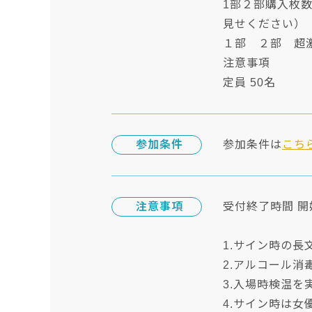
1部２部購入枚
見せください）
１部 ２部 超
注意事項
定員 50名
参加条件
参加条件は
こち
注意事項
受付終了時間 開
1.サイン時の
2.アルコール
3.入場時検温
4.サイン時は