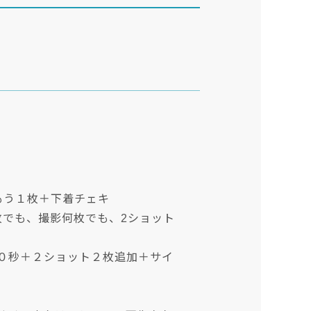
影もう１枚＋下着チェキ
何枚でも、撮影何枚でも、2ショット
０秒＋２ショット２枚追加＋サイ