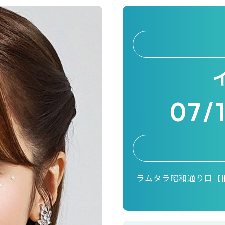
07/
ラムタラ昭和通り口【