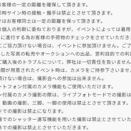
とお客様の一定の距離を確保して頂きます。
撮影時サイン時の接触・握手は禁止とさせて頂きます。
場ではお客様同士は一定の距離を保って頂きます。
用は個人の判断に委ねておりますが、イベントによっては着
全に進行する為お客様の手荷物のチェックをさせていただき
にご協力頂けない場合は、イベントに参加頂けません。ご
影した写真の転売やオークションへの出品、営利目的での利
ご購入後のトラブルについて、弊社は一切責任を負いませ
時間が用意されたイベント時は、カメラをご持参下さいませ
頂けない場合は、撮影会への参加は出来ません。
ートフォン付属のカメラ機能もご使用いただけます。
ン付属のカメラ撮影の際は、ライブフォトモードでの撮影
、動画の撮影、三脚、一脚の使用は禁止とさせて頂きます。
キでの撮影は禁止になります。
器でのシャッター連写機能を用いた撮影は禁止とさせてい
外での撮影は禁止とさせていただきます。