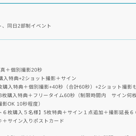
ト、同日2部制イベント
着
真＋個別撮影20秒
購入特典+2ショット撮影＋サイン
2枚購入特典＋個別撮影+40秒（合計60秒）+2ショット撮
2.3枚購入特典＋フリータイム60秒（制限時間内 サイン
影OK 10秒程度）
ト６枚購入５名様】5枚特典＋サイン１点追加＋撮影延長６
キ＋サイン入りポストカード