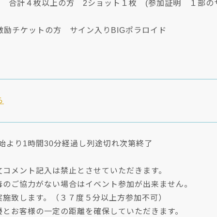
数 合計４枚以上の方 2ショット１枚 (参加証明 １部
激励チケットの方 サイン入りBIGポラロイド
ら
始より1時間30分経過し列途切れ次第終了
長文コメント記入は禁止とさせていただきます。
消毒のご協力がない場合はイベント参加が出来ません。
を実施致します。（３７度５分以上方参加不可）
女優とお客様の一定の距離を確保していただきます。