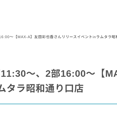
、2部16:00～【MAX-A】友田彩也香さんリリースイベントinラムタラ
1部11:30～、2部16:00～
ラムタラ昭和通り口店