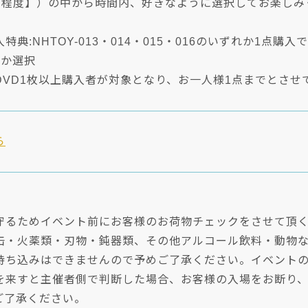
0秒程度】）の中から時間内、好きなように選択してお楽しみ
典:NHTOY-013・014・015・016のいずれか1点購入
らか選択
DVD1枚以上購入者が対象となり、お一人様1点までとさせ
ら
守るためイベント前にお客様のお荷物チェックをさせて頂
缶・火薬類・刃物・鈍器類、その他アルコール飲料・動物
持ち込みはできませんので予めご了承ください。イベント
を来すと主催者側で判断した場合、お客様の入場をお断り
ご了承ください。