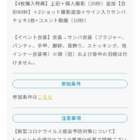
【4枚購入特典】上記＋個人撮影（20秒）追加【合
計80秒】＋2ショット撮影追加＋サイン入りサンバ
チェキ1枚+コメント動画（10秒）
【イベント衣装】衣装→サンバ衣装（ブラジャー、
パンティ、手甲、脚絆、首飾り、ストッキング、他
インナー衣装等）※頭（冠）および背中の羽根は付
けません。
参加条件
参加条件は
こちら
注意事項
【新型コロナウイルス感染予防対策について】
1.イベント会場でのマスク着用は任意で問題ござい