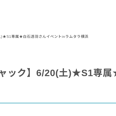
土)★S1専属★白石透羽さんイベントinラムタラ横浜
ック】6/20(土)★S1専