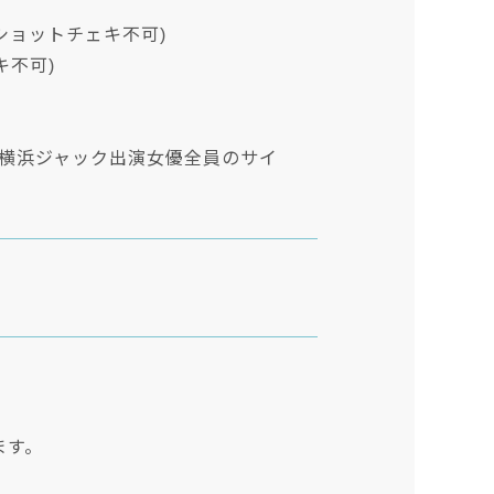
1ショットチェキ不可)
キ不可)
ト横浜ジャック出演女優全員のサイ
ます。