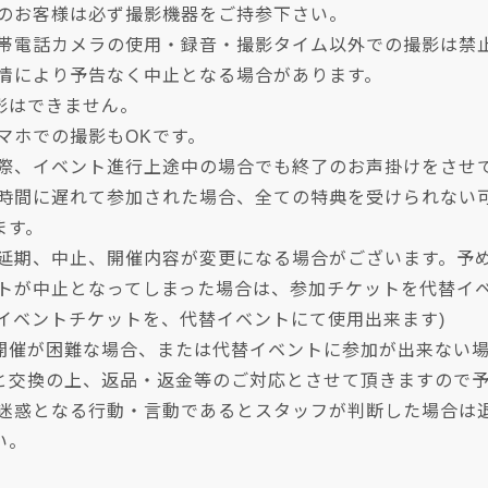
加のお客様は必ず撮影機器をご持参下さい。
携帯電話カメラの使用・録音・撮影タイム以外での撮影は禁
事情により予告なく中止となる場合があります。
影はできません。
マホでの撮影もOKです。
の際、イベント進行上途中の場合でも終了のお声掛けをさせ
始時間に遅れて参加された場合、全ての特典を受けられない
ます。
り延期、中止、開催内容が変更になる場合がございます。予
ントが中止となってしまった場合は、参加チケットを代替イ
のイベントチケットを、代替イベントにて使用出来ます)
開催が困難な場合、または代替イベントに参加が出来ない
と交換の上、返品・返金等のご対応とさせて頂きますので
に迷惑となる行動・言動であるとスタッフが判断した場合は
い。