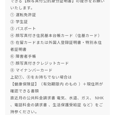
できる【顔写真付公的身分証明書】の提示をお願い
いたします。
① 運転免許証
② 学生証
③ パスポート
④ 顔写真付き住民基本台帳カード（住基カード）
⑤ 在留カードまたは外国人登録証明書・特別永住
者証明書
⑥ 障害者手帳
⑦ 顔写真付きクレジットカード
⑧ マイナンバーカード
上記①、⑧をお持ちでない場合は
【健康保険証】（有効期限内 のもの ）＋現住所が
確認できる書類
直近月の公共料金請求書 電気、水道、ガス、 NHK
、電話料金の請求書 、生活保護受給証 など）をご
持参ください。