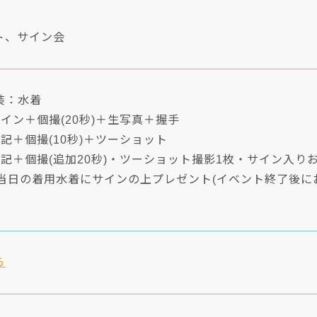
ト、サイン会
装：水着
イン＋個撮(20秒)＋生写真＋握手
記＋個撮(10秒)＋ツーショット
記＋個撮(追加20秒)・ツーショット撮影1枚・サイン入り
：当日の着用水着にサインの上プレゼント(イベント終了後に
ら