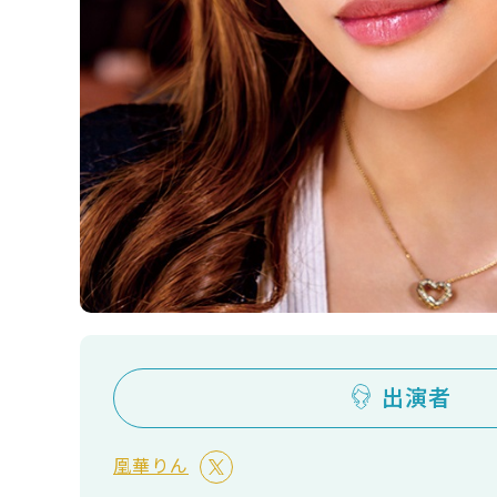
出演者
凰華りん