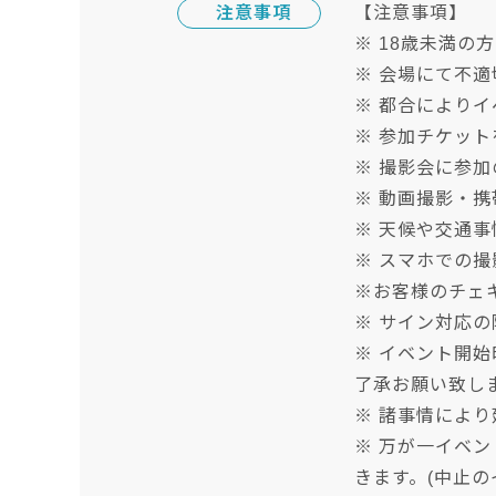
注意事項
【注意事項】
※ 18歳未満の
※ 会場にて不
※ 都合により
※ 参加チケッ
※ 撮影会に参
※ 動画撮影・
※ 天候や交通
※ スマホでの撮
※お客様のチェ
※ サイン対応
※ イベント開
了承お願い致し
※ 諸事情によ
※ 万が一イベ
きます。(中止