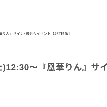
～『凰華りん』サイン･撮影会イベント【JET映像】
(土)12:30～『凰華りん』