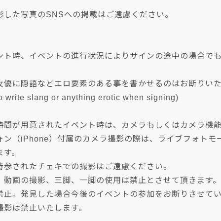
影した写真のSNSへの掲載はご遠慮ください。
ント時、イベントの進行状況によりサインの途中の場合で
。
に隠語などエロ要素のある事を書かせるのはお断りいたします。(Ple
to write slang or anything erotic when signing)
時間が用意されたイベント時は、カメラもしくはカメラ機
ォン（iPhone）付属のカメラ撮影の際は、ライブフォト
ます。
持参されたチェキでの撮影はご遠慮ください。
、動画の撮影、三脚、一脚の使用は禁止とさせて頂きます。
禁止。発見した場合今後のイベントの参加をお断りさせて
撮影は禁止いたします。