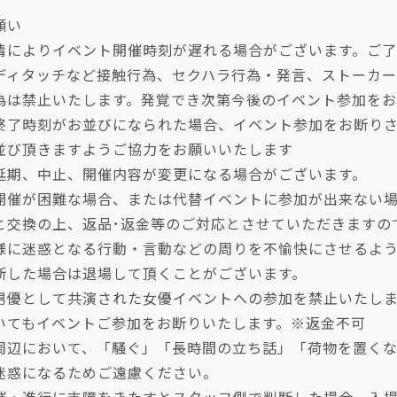
願い
情によりイベント開催時刻が遅れる場合がございます。ご
ディタッチなど接触行為、セクハラ行為・発言、ストーカー
為は禁止いたします。発覚でき次第今後のイベント参加をお
終了時刻がお並びになられた場合、イベント参加をお断り
並び頂きますようご協力をお願いいたします
延期、中止、開催内容が変更になる場合がございます。
開催が困難な場合、または代替イベントに参加が出来ない
と交換の上、返品･返金等のご対応とさせていただきますの
様に迷惑となる行動・言動などの周りを不愉快にさせるよ
断した場合は退場して頂くことがございます。
男優として共演された女優イベントへの参加を禁止いたし
いてもイベントご参加をお断りいたします。※返金不可
周辺において、「騒ぐ」「長時間の立ち話」「荷物を置く
迷惑になるためご遠慮ください。