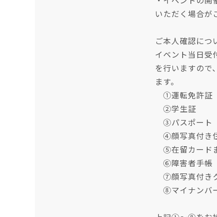
・イベントの開
いただく場合が
ご本人確認につ
イベント当日受
を行いますので
ます。
①運転免許証
②学生証
③パスポート
④顔写真付き住
⑤在留カードま
⑥障害者手帳
⑦顔写真付きク
⑧マイナンバ