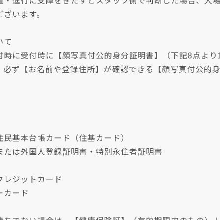
催・進行に支障をきたすとスタッフ側で判断した場合、入
ございます。
いて
付時に受付時に【顔写真付公的身分証明書】（下記8点より
、必ず【お名前や登録住所】が確認できる【顔写真付公的
民基本台帳カード（住基カード）
たは外国人登録証明書・特別永住者証明書
レジットカード
ーカード