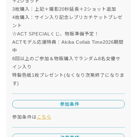
＋2ショット
3枚購入：上記＋撮影20秒延長＋2ショット追加
4枚購入：サイン入り記念レプリカチケットプレゼ
ント
☆ACT SPECIALくじ、物販準備予定！
ACTモデル応援特典：Akiba Collab Time2026期間
中
8回以上のご参加＆物販購入でランダム8名女優サ
イン入り
特製色紙1枚プレゼント(なくなり次第終了になりま
す)
参加条件
参加条件は
こちら