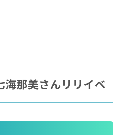
ッ！】七海那美さんリリイベ