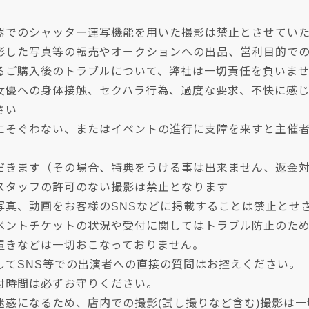
器でのシャッター連写機能を用いた撮影は禁止とさせていただ
影した写真等の転売やオークションへの出品、営利目的で
るご購入後のトラブルについて、弊社は一切責任を負いま
女優への身体接触、セクハラ行為、過度な要求、不快に感
さい
にそぐわない、またはイベントの進行に支障を来すと主催
だきます（その場合、特典をうける事は出来ません、返金
スタッフの許可のない撮影は禁止となります
写真、動画をお客様のSNSなどに掲載することは禁止とせ
ベントチケットの状況や受付に関してはトラブル防止のた
置きなどは一切おこなっておりません。
してSNS等での出演者への直接の質問はお控えください。
付時間は必ずお守りください。
迷惑になるため、店内での撮影(試し撮りなど含む)撮影は一