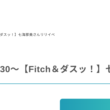
itch＆ダスッ！】七海那美さんリリイベ
17:30～【Fitch＆ダス