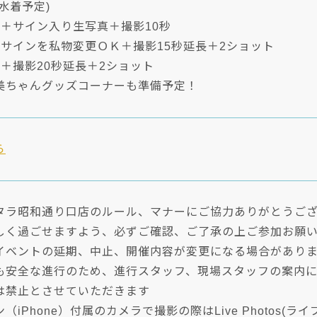
水着予定)
名＋サイン入り生写真＋撮影10秒
記サインを私物変更ＯＫ＋撮影15秒延長＋2ショット
＋撮影20秒延長＋2ショット
美ちゃんグッズコーナーも準備予定！
ら
タラ昭和通り口店のルール、マナーにご協力ありがとうご
しく過ごせますよう、必ずご確認、ご了承の上ご参加お願
イベントの延期、中止、開催内容が変更になる場合があり
も安全な進行のため、進行スタッフ、現場スタッフの案内に
は禁止とさせていただきます
（iPhone）付属のカメラで撮影の際はLive Photos(