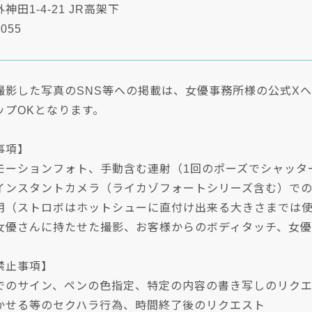
田1-4-21 JR高架下
6055
撮影した写真のSNS等への掲載は、女優事務所様の公式Xへ
ップOKとなります。
事項】
モーションフォト、手動含む連射（1回のポーズでシャッタ
インスタントカメラ（ライカゾフォートシリーズ含む）で
用（ストロボはホットシューに直付け出来る大きさまでは
女優さんに持たせた撮影、お客様からのボディタッチ、女優
禁止事項】
でのサイン、ペンの色指定、特定の内容の書き写しのリク
かせる等のセクハラ行為、時間終了後のリクエスト