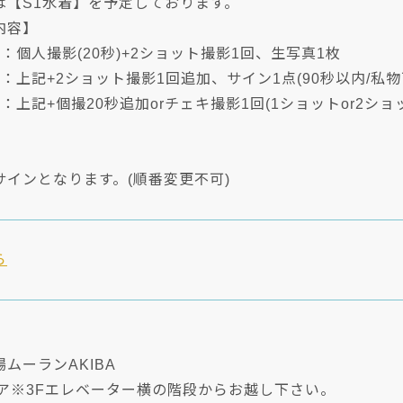
は【S1水着】を予定しております。
内容】
：個人撮影(20秒)+2ショット撮影1回、生写真1枚
：上記+2ショット撮影1回追加、サイン1点(90秒以内/私物
：上記+個撮20秒追加orチェキ撮影1回(1ショットor2シ
インとなります。(順番変更不可)
ら
ムーランAKIBA
ロア※3Fエレベーター横の階段からお越し下さい。