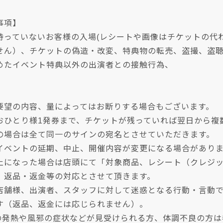
事項】
持っていないお客様の入場(レシートや画像はチケットの代
せん）、チケットの偽造・改変、特典物の転売、盗撮、盗
めたイベント特典以外の出演者との接触行為、
要望の内容、量によってはお断りする場合もございます。
おひとり様1発券まで、チケットが残っていれば翌日から複
の場合は全て同一のサインの宛名とさせていただきます。
イベントの延期、中止、開催内容が変更になる場合があり
止になった場合は店頭にて「対象商品、レシート（クレジ
、返品・返金等の対応とさせて頂きます。
店舗様、出演者、スタッフに対して迷惑となる行動・言動
す（返品、返金には応じられません）。
上の発熱や風邪の症状などが見受けられる方、体調不良の方