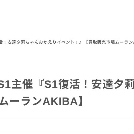
催『S1復活！安達夕莉ちゃんおかえりイベント！』【買取販売市場ムーランA
00 〜】S1主催『S1復活！安
ーランAKIBA】