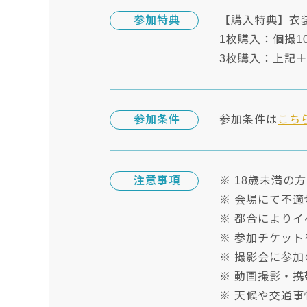
参加特典
【購入特典】衣
1枚購入：個撮1
3枚購入：上記＋
参加条件
参加条件は
こち
注意事項
※ 18歳未満の
※ 会場にて不
※ 都合により
※ 参加チケッ
※ 撮影会に参
※ 動画撮影・
※ 天候や交通