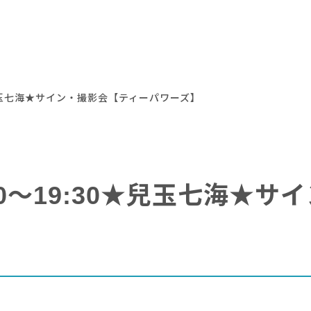
30★兒玉七海★サイン・撮影会【ティーパワーズ】
7:00～19:30★兒玉七海