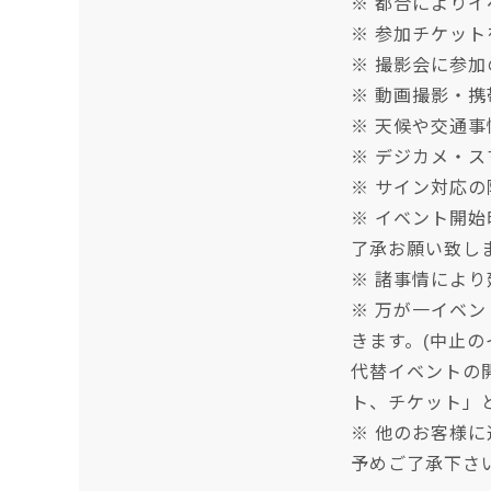
※ 都合により
※ 参加チケッ
※ 撮影会に参
※ 動画撮影・
※ 天候や交通
※ デジカメ・ス
※ サイン対応
※ イベント開
了承お願い致し
※ 諸事情によ
※ 万が一イベ
きます。(中止
代替イベントの
ト、チケット」
※ 他のお客様
予めご了承下さ