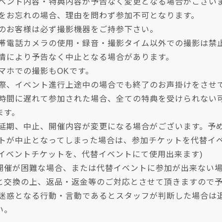
イベント内容・特典内容が予告なく変更となる場合がござい
トをお忘れの場合、理由を問わず参加不可となります。
加のお客様は必ず撮影機器をご持参下さい。
携帯電話カメラの使用・録音・撮影タイム以外での撮影は禁
事情により予告なく中止となる場合があります。
マホでの撮影もOKです。
の際、イベント進行上途中の場合でも終了のお声掛けをさせ
始時間に遅れて参加された場合、全ての特典を受けられない
ます。
り延期、中止、開催内容が変更になる場合がございます。予
ントが中止となってしまった場合は、参加チケットを代替イ
のイベントチケットを、代替イベントにて使用出来ます)
開催が困難な場合、または代替イベントに参加が出来ない
と交換の上、返品・返金等のご対応とさせて頂きますので
に迷惑となる行動・言動であるとスタッフが判断した場合は
い。