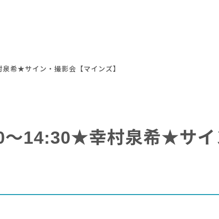
30★幸村泉希★サイン・撮影会【マインズ】
2:00～14:30★幸村泉希