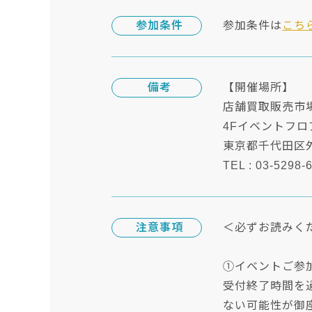
参加条件
参加条件は
こち
備考
【開催場所】
店舗買取販売市場
4Fイベントフ
東京都千代田区外神
TEL : 03-5298-
注意事項
＜必ずお読みく
①イベントご参
受付終了時間を
ない可能性が御