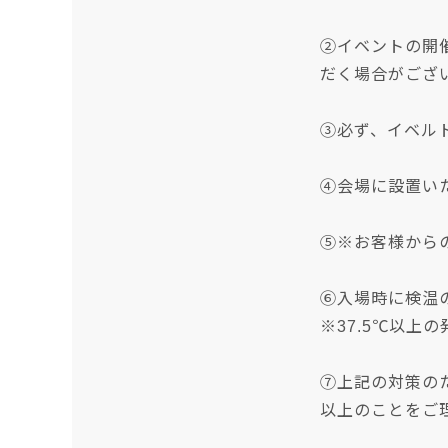
②イベントの開
だく場合がござ
③必ず、イベルト
④会場に設置い
⑤※お客様から
⑥入場時に検温
※37.5℃以上
⑦上記の対策の
以上のことをご