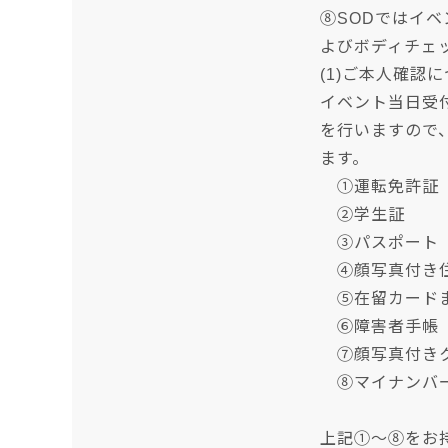
⑧SODではイ
よびボディチェ
(1)ご本人確認
イベント当日受
を行いますので
ます。
①運転免許証
②学生証
③パスポート
④顔写真付き住
⑤在留カードま
⑥障害者手帳
⑦顔写真付きク
⑧マイナンバ
上記①～⑧をお