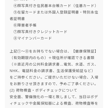
④顔写真付き住民基本台帳カード（住基カード）
⑤在留カードまたは外国人登録証明書・特別永住
者証明書
⑥障害者手帳
⑦顔写真付きクレジットカード
⑧マイナンバーカード
上記①～⑧をお持ちでない場合は、【健康保険証】
（有効期限内のもの）＋現住所が確認できる書類
（※直近月の公共料金請求書…電気、水道、ガス、
NHK、電話料金の請求書、生活保護受給証など）
をご持参ください。ご提示いただけない場合、入場
をお断りさせ頂きますので、予めご了承ください。
(2) 荷物検査・ボディチェックについて
安全面、警備強化の一環と致しまして、当日はボデ
ィチェックや金属探知器による検査、荷物検査等を