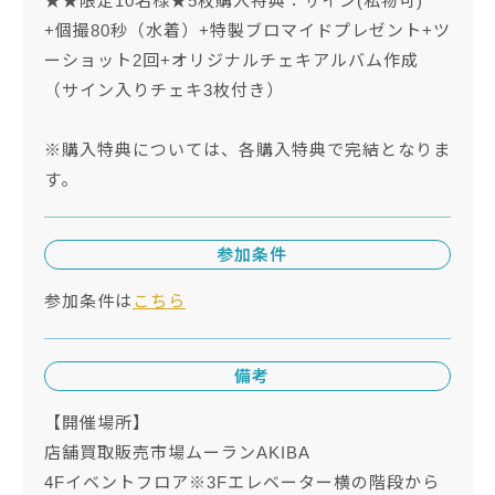
★★限定10名様★5枚購入特典：サイン(私物可)
+個撮80秒（水着）+特製ブロマイドプレゼント+ツ
ーショット2回+オリジナルチェキアルバム作成
（サイン入りチェキ3枚付き）
※購入特典については、各購入特典で完結となりま
す。
参加条件
参加条件は
こちら
備考
【開催場所】
店舗買取販売市場ムーランAKIBA
4Fイベントフロア※3Fエレベーター横の階段から