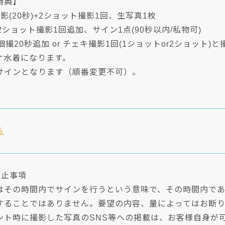
特典】
影(20秒)+2ショット撮影1回、生写真1枚
2ショット撮影1回追加、サイン1点(90秒以内/私物可)
個撮20秒追加 or チェキ撮影1回(1ショットor2ショット
ケ水着になります。
サインとなります（順番変更不可）。
ら
禁止事項
はその時間内でサインを行うという意味で、その時間内で
することではありません。要望の内容、量によってはお断り
ント時に撮影した写真のSNS等への掲載は、お客様自身が