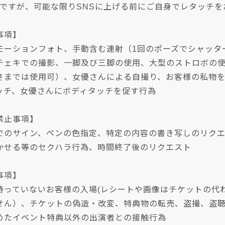
Kですが、可能な限りSNSに上げる前にご自身でレタッチを
事項】
モーションフォト、手動含む連射（1回のポーズでシャッタ
チェキでの撮影、一脚及び三脚の使用、大型のストロボの
さまでは使用可）、女優さんによる自撮り、お客様の私物
ッチ、女優さんにボディタッチを促す行為
禁止事項】
でのサイン、ペンの色指定、特定の内容の書き写しのリク
かせる等のセクハラ行為、時間終了後のリクエスト
事項】
持っていないお客様の入場(レシートや画像はチケットの代
せん）、チケットの偽造・改変、特典物の転売、盗撮、盗
めたイベント特典以外の出演者との接触行為