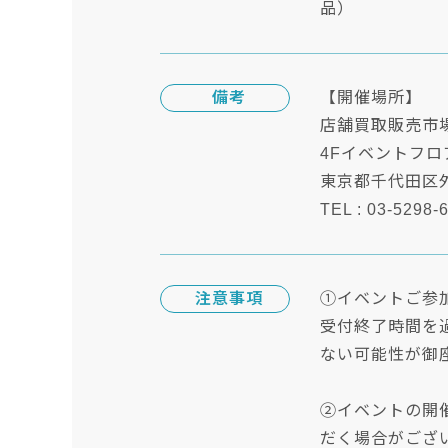
品）
備考
【開催場所】
店舗買取販売市場
4Fイベントフ
東京都千代田区外神
TEL : 03-5298-
注意事項
①イベントご参
受付終了時間を
ない可能性が御
②イベントの開
だく場合がござ