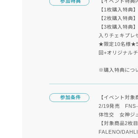
参加特典
【イベント特典
【1枚購入特典】
【2枚購入特典】
【3枚購入特典】
入りチェキプレ
★限定10名様★
回+オリジナル
※購入特典につ
参加条件
【イベント対象
2/19発売 F
体性交 女神ジ
【対象商品2枚
FALENO/DAH