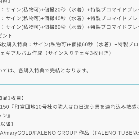
内容】
：サイン(私物可)+個撮20秒（水着）+特製ブロマイドプ
：サイン(私物可)+個撮40秒（水着）+特製ブロマイドプレ
：サイン(私物可)+個撮60秒（水着）+特製ブロマイドプレ
ゼント
5枚購入特典：サイン(私物可)+個撮60秒（水着）+特製ブ
チェキアルバム作成（サイン入りチェキ3枚付き）
いては、各購入特典で完結となります。
商品1枚目】
NS-150『町営団地10号棟の隣人は毎日違う男を連れ込み
ュン』
目以降】
LIA/maryGOLD/FALENO GROUP 作品（FALENO T