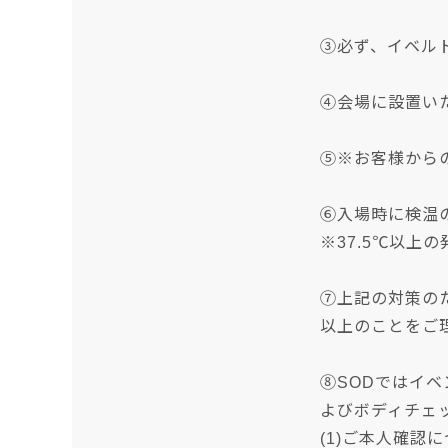
③必ず、イベルト
④会場に設置い
⑤※お客様から
⑥入場時に検温
※37.5℃以上
⑦上記の対策の
以上のことをご
⑧SODではイ
よびボディチェ
(1)ご本人確認