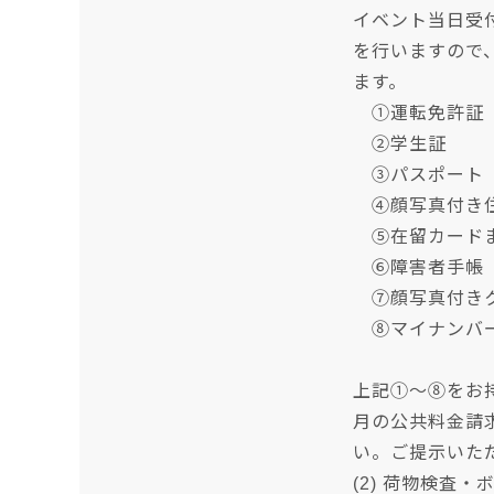
イベント当日受
を行いますので
ます。
①運転免許証
②学生証
③パスポート
④顔写真付き住
⑤在留カードま
⑥障害者手帳
⑦顔写真付きク
⑧マイナンバ
上記①～⑧をお
月の公共料金請
い。ご提示いた
(2) 荷物検査