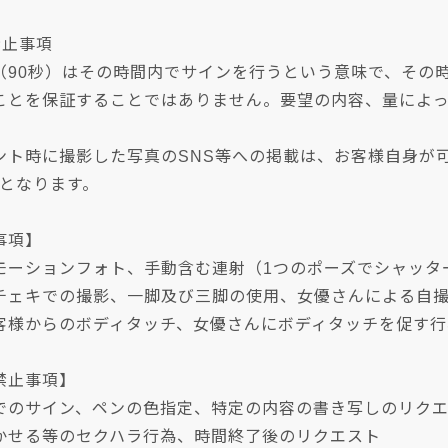
禁止事項
（90秒）はその時間内でサインを行うという意味で、その
ことを保証することではありません。要望の内容、量によ
ント時に撮影した写真のSNS等への掲載は、お客様自身が
Kとなります。
事項】
モーションフォト、手動含む連射（1つのポーズでシャッタ
チェキでの撮影、一脚及び三脚の使用、女優さんによる自
客様からのボディタッチ、女優さんにボディタッチを促す行
禁止事項】
でのサイン、ペンの色指定、特定の内容の書き写しのリク
かせる等のセクハラ行為、時間終了後のリクエスト