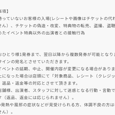
事項】
持っていないお客様の入場(レシートや画像はチケットの代
せん）、チケットの偽造・改変、特典物の転売、盗撮、盗
めたイベント特典以外の出演者との接触行為
おひとり様1発券まで、翌日以降から複数発券が可能となり
サインの宛名とさせていただきます。
イベントの延期、中止、開催内容が変更になる場合があり
止になった場合は店頭にて「対象商品、レシート（クレジ
、返品・返金等の対応とさせて頂きます。
店舗様、出演者、スタッフに対して迷惑となる行動・言動
す（返品、返金には応じられません）。
上の発熱や風邪の症状などが見受けられる方、体調不良の方
せん）。