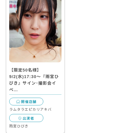
【限定50名様】
9/2(水)17:30～『雨宮ひ
びき』サイン･撮影会イ
ベ…
開催店舗
ラムタラエピカリアキバ
出演者
雨宮ひびき