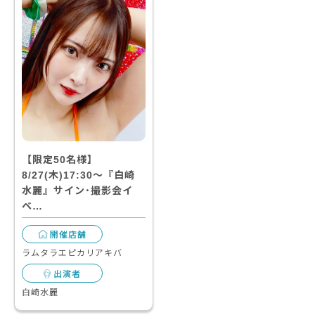
【限定50名様】
8/27(木)17:30～『白崎
水麗』サイン･撮影会イ
ベ…
開催店舗
ラムタラエピカリアキバ
出演者
白崎水麗