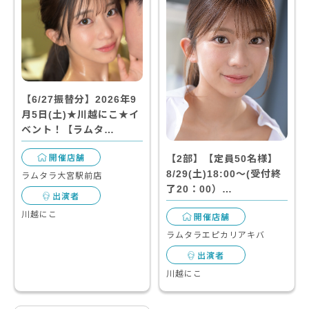
【6/27振替分】2026年9
月5日(土)★川越にこ★イ
ベント！【ラムタ…
【2部】【定員50名様】
開催店舗
8/29(土)18:00～(受付終
ラムタラ大宮駅前店
了20：00）…
出演者
川越にこ
開催店舗
ラムタラエピカリアキバ
出演者
川越にこ