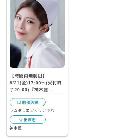
【時間内無制限】
8/21(金)17:00～(受付終
了20:00)『神木麗…
開催店舗
ラムタラエピカリアキバ
出演者
神木麗