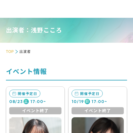
出演者：浅野こころ
TOP
出演者
イベント情報
開催予定日
開催予定日
08/23
17:00~
10/19
17:00~
土
日
イベント終了
イベント終了