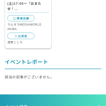
(土)17:00～『おまた
せ！…
開催店舗
ラムタラMEDIAWORLD
AKIBA
出演者
浅野こころ
イベントレポート
該当の記事がございません。