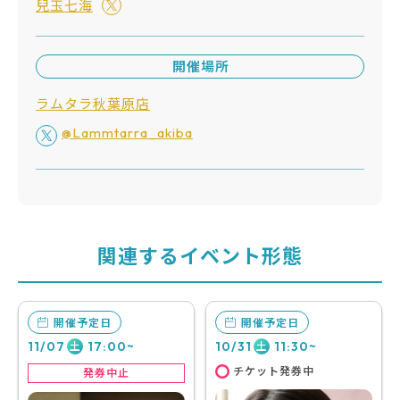
兒玉七海
開催場所
ラムタラ秋葉原店
@Lammtarra_akiba
関連するイベント形態
開催予定日
開催予定日
11/07
17:00~
10/31
11:30~
土
土
チケット発券中
発券中止