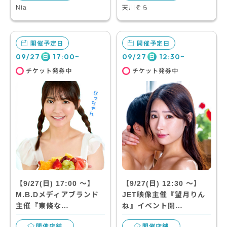
Nia
天川そら
開催予定日
開催予定日
09/27
17:00~
09/27
12:30~
日
日
チケット発券中
チケット発券中
【9/27(日) 17:00 〜】
【9/27(日) 12:30 〜】
M.B.Dメディアブランド
JET映像主催『望月りん
主催『東條な…
ね』イベント開…
開催店舗
開催店舗