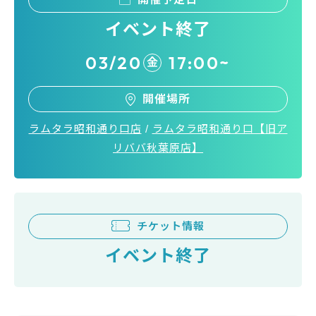
イベント終了
03/20
17:00~
金
開催場所
ラムタラ昭和通り口店
/
ラムタラ昭和通り口【旧ア
リババ秋葉原店】
チケット情報
イベント終了